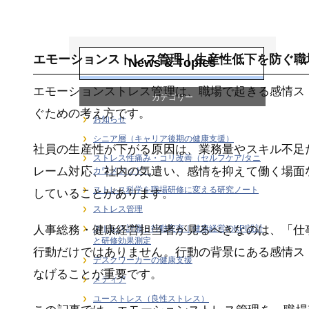
健康経営戦略・
KPI・エビデンス
エモーションストレス管理｜生産性低下を防ぐ職
News & Topics
エモーションストレス管理は、職場で起きる感情ス
カテゴリー
ぐための考え方です。
お知らせ
シニア層（キャリア後期の健康支援）
社員の生産性が下がる原因は、業務量やスキル不足
ストレス性痛み・コリ改善（セルフケア/タニ
レーム対応、社内の気遣い、感情を抑えて働く場面
カワメソッド）
ストレス科学を職場研修に変える研究ノート
していることがあります。
ストレス管理
人事総務・健康経営担当者が見るべきなのは、「仕
ストレス計測・行動変容｜健康経営のKPI設計
と研修効果測定
行動だけではありません。行動の背景にある感情ス
デスクワーカーの健康支援
なげることが重要です。
メディア
ユーストレス（良性ストレス）