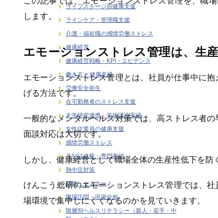
この記事では、エモーションストレス管理を、職場
ライフステージ別健康支援
します。
ラインケア・管理職支援
介護・福祉職の感情労働ストレス
健康経営
エモーションストレス管理は、生産
健康経営戦略・KPI・エビデンス
働き方 × 健康支援
エモーションストレス管理とは、社員が仕事中に抱
労働安全衛生
げる方法です。
在宅勤務者のストレス支援
大学研究連携・学術講演実績
一般的なメンタルヘルス対策では、高ストレス者の
女性従業員の健康支援
面談対応は大切です。
感情労働ストレス
月刊誌連載・専門寄稿
しかし、健康経営として職場全体の生産性低下を防
熱中症対策
研修・セミナー
けんこう総研のエモーションストレス管理では、社
職場訪問・現場分析
場環境で集中しにくくなるのかを見ていきます。
階層別ヘルスリテラシー（新人・若手・中