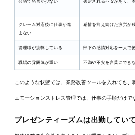
会議で発言が少ない
否定される不安があり、
修
#健康経営コンサルティング
#労務管理
#教職
員
#在宅勤務
#疲労
#人材育成
#運動不足解消
#メンタルヘルス，健康経
#webセミナー
クレーム対応後に仕事が進
感情を抑え続けた疲労が
営
#バーンアウト
#ヒューマンエ
まない
ラー
#生産性向上
#メンタルヘル
管理職が疲弊している
部下の感情対応を一人で
ス
#ストレス度測定
職場の雰囲気が重い
不満や不安を言葉にでき
このような状態では、業務改善ツールを入れても、
エモーションストレス管理では、仕事の手順だけで
プレゼンティーズムは出勤してい