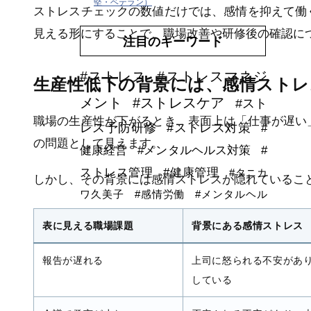
堅・ベテラン）
ストレスチェックの数値だけでは、感情を抑えて働
見える形にすることで、職場改善や研修後の確認に
注目のキーワード
#ストレス
#ストレスマネジ
生産性低下の背景には、感情スト
メント
#ストレスケア
#スト
職場の生産性が下がるとき、表面上は「仕事が遅い
レス予防研修
#ストレス対策
#
の問題として見えます。
健康経営
#メンタルヘルス対策
#
ストレス管理
#健康管理
#タニカ
しかし、その背景には感情ストレスが隠れているこ
ワ久美子
#感情労働
#メンタルヘル
ス，ストレス，研修，健康経営
#refere
表に見える職場課題
背景にある感情ストレス
nce
#ストレス度測定/スケール/尺度
#運動
支援
#オンライン研修
#リモートワーク
#
報告が遅れる
上司に怒られる不安があ
感情労働ストレス
#労働安全衛生教育
#ウエ
している
アラブルデバイス
#安全衛生活動
#DXストレス研