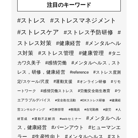
注目のキーワード
#ストレス
#ストレスマネジメント
#ストレスケア
#ストレス予防研修
#
ストレス対策
#健康経営
#メンタルヘル
ス対策
#ストレス管理
#健康管理
#タニ
カワ久美子
#感情労働
#メンタルヘルス，スト
レス，研修，健康経営
#reference
#ストレス度測
定/スケール/尺度
#運動支援
#オンライン研修
#リモ
ートワーク
#感情労働ストレス
#労働安全衛生教育
#ウ
エアラブルデバイス
#安全衛生活動
#DXストレス研修
#健康経
営コンサルティング
#労務管理
#教職員
#在宅勤務
#疲労
#人
#メンタルヘル
材育成
#運動不足解消
#webセミナー
ス，健康経営
#バーンアウト
#ヒューマンエ
ラー
#生産性向上
#メンタルヘルス
#スト