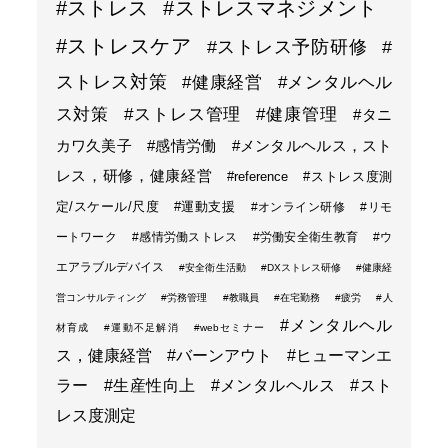
#ストレス
#ストレスマネジメント
#ストレスケア
#ストレス予防研修
#
ストレス対策
#健康経営
#メンタルヘル
ス対策
#ストレス管理
#健康管理
#タニ
カワ久美子
#感情労働
#メンタルヘルス，スト
レス，研修，健康経営
#reference
#ストレス度測
定/スケール/尺度
#運動支援
#オンライン研修
#リモ
ートワーク
#感情労働ストレス
#労働安全衛生教育
#ウ
エアラブルデバイス
#安全衛生活動
#DXストレス研修
#健康経
営コンサルティング
#労務管理
#教職員
#在宅勤務
#疲労
#人
#メンタルヘル
材育成
#運動不足解消
#webセミナー
ス，健康経営
#バーンアウト
#ヒューマンエ
ラー
#生産性向上
#メンタルヘルス
#スト
レス度測定