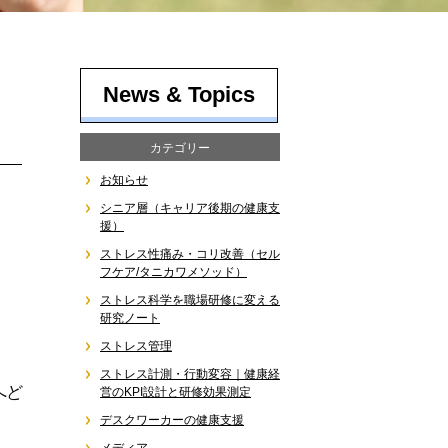
News & Topics
カテゴリー
お知らせ
シニア層（キャリア後期の健康支
援）
ストレス性痛み・コリ改善（セル
フケア/タニカワメソッド）
ストレス科学を職場研修に変える
研究ノート
ストレス管理
ストレス計測・行動変容｜健康経
へど
営のKPI設計と研修効果測定
デスクワーカーの健康支援