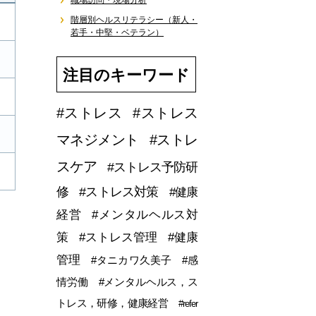
職場訪問・現場分析
階層別ヘルスリテラシー（新人・
若手・中堅・ベテラン）
注目のキーワード
#ストレス
#ストレス
マネジメント
#ストレ
スケア
#ストレス予防研
修
#ストレス対策
#健康
経営
#メンタルヘルス対
策
#ストレス管理
#健康
管理
#タニカワ久美子
#感
情労働
#メンタルヘルス，ス
トレス，研修，健康経営
#refer