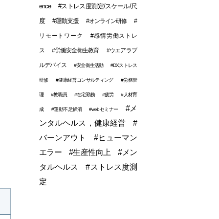
ence
#ストレス度測定/スケール/尺
度
#運動支援
#オンライン研修
#
リモートワーク
#感情労働ストレ
ス
#労働安全衛生教育
#ウエアラブ
ルデバイス
#安全衛生活動
#DXストレス
研修
#健康経営コンサルティング
#労務管
理
#教職員
#在宅勤務
#疲労
#人材育
#メ
成
#運動不足解消
#webセミナー
ンタルヘルス，健康経営
#
バーンアウト
#ヒューマン
エラー
#生産性向上
#メン
タルヘルス
#ストレス度測
定