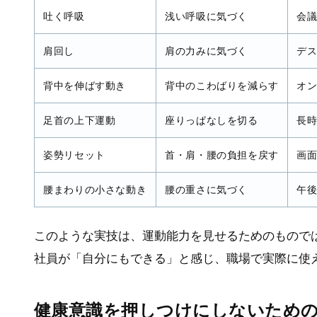
吐く呼吸
浅い呼吸に気づく
会
肩回し
肩の力みに気づく
デ
背中を伸ばす動き
背中のこわばりを減らす
オ
足首の上下運動
座りっぱなしを切る
長
姿勢リセット
首・肩・腰の負担を戻す
画
腰まわりの小さな動き
腰の重さに気づく
午
このような実技は、運動能力を見せるためのもので
社員が「自分にもできる」と感じ、職場で実際に使
健康意識を押しつけにしないため