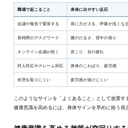
修
#健康経営コンサルティング
#労務管理
#教職
職場で起こること
身体に出やすい反応
員
#在宅勤務
#疲労
#人材育成
#運動不足解消
#メンタルヘルス，健康経
#webセミナー
会議や報告で緊張する
肩に力が入る、呼吸が浅くな
営
#バーンアウト
#ヒューマンエ
ラー
#生産性向上
#メンタルヘル
長時間のデスクワーク
腰のだるさ、背中の張り
ス
#ストレス度測定
オンライン会議が続く
首こり、目の疲れ
対人対応やクレーム対応
身体のこわばり、疲労感
休憩を取りにくい
疲労感が抜けにくい
このようなサインを「よくあること」として放置す
健康意識を高めるには、身体サインを早めに拾う視