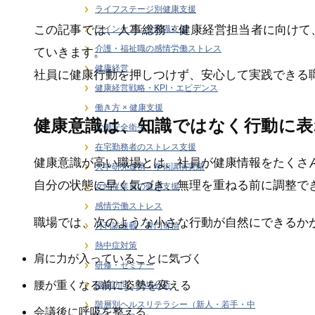
ライフステージ別健康支援
この記事では、人事総務・健康経営担当者に向けて
ラインケア・管理職支援
介護・福祉職の感情労働ストレス
ていきます。
健康経営
社員に健康行動を押しつけず、安心して実践できる
健康経営戦略・KPI・エビデンス
働き方 × 健康支援
健康意識は、知識ではなく行動に表
労働安全衛生
在宅勤務者のストレス支援
健康意識が高い職場とは、社員が健康情報をたくさ
大学研究連携・学術講演実績
自分の状態に早く気づき、無理を重ねる前に調整で
女性従業員の健康支援
感情労働ストレス
職場では、次のような小さな行動が自然にできるか
月刊誌連載・専門寄稿
熱中症対策
肩に力が入っていることに気づく
研修・セミナー
腰が重くなる前に姿勢を変える
職場訪問・現場分析
階層別ヘルスリテラシー（新人・若手・中
会議後に呼吸を整える