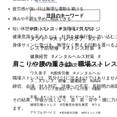
堅・ベテラン）
疲労感が強い日は無理な運動を避ける
注目のキーワード
痛みや不調を早めに相談できる
#ストレス
#ストレスマネジ
短い休憩や軽いストレッチを職場で行える
健康意識を高めるとは、社員を健康行動へ追い込む
メント
#ストレスケア
#スト
身体サインに気づき、無理なく整える行動を選べる
レス予防研修
#ストレス対策
#
健康経営
#メンタルヘルス対策
#
肩こりや腰の重さは、職場ストレ
ストレス管理
#健康管理
#タニカ
ワ久美子
#感情労働
#メンタルヘル
職場ストレスは、気分だけに出るわけではありませ
ス，ストレス，研修，健康経営
#refere
締切、会議、対人対応、評価への不安、長時間の画
nce
#ストレス度測定/スケール/尺度
#運動
支援
#オンライン研修
#リモートワーク
#
その結果、呼吸が浅くなり、首・肩・背中・腰に力
感情労働ストレス
#労働安全衛生教育
#ウエ
ます。
アラブルデバイス
#安全衛生活動
#DXストレス研