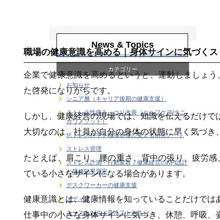
ストレス性痛み・
コリ改善（セルフ
ケア/タニカワメソ
ッド）
News & Topics
職場の健康意識を高める｜身体サインに気づくス
カテゴリー
企業で健康意識を高めるというと、運動しましょう
お知らせ
た啓発になりがちです。
シニア層（キャリア後期の健康支援）
ストレス性痛み・コリ改善（セルフケア/タニ
しかし、健康経営の現場では、知識を伝えるだけで
カワメソッド）
大切なのは、社員が自分の身体の状態に早く気づき
ストレス科学を職場研修に変える研究ノート
ストレス管理
たとえば、肩こり、腰の重さ、背中の張り、疲労感
ストレス計測・行動変容｜健康経営のKPI設計
と研修効果測定
ている小さなサインになる場合があります。
デスクワーカーの健康支援
健康意識とは、健康情報を知っていることだけでは
メディア
ユーストレス（良性ストレス）
仕事中の小さな身体サインに気づき、休憩、呼吸、