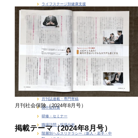
ライフステージ別健康支援
ラインケア・管理職支援
介護・福祉職の感情労働ストレス
健康経営
健康経営戦略・KPI・エビデンス
働き方 × 健康支援
労働安全衛生
在宅勤務者のストレス支援
大学研究連携・学術講演実績
女性従業員の健康支援
感情労働ストレス
月刊誌連載・専門寄稿
月刊社会保険（2024年8月号）
熱中症対策
研修・セミナー
職場訪問・現場分析
掲載テーマ（2024年8月号）
階層別ヘルスリテラシー（新人・若手・中