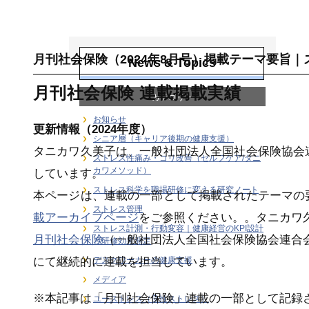
月刊誌連載・専門
寄稿
月刊社会保険（2024年8月号）掲載テーマ要旨
News & Topics
月刊社会保険 連載掲載実績
カテゴリー
お知らせ
更新情報（2024年度）
シニア層（キャリア後期の健康支援）
タニカワ久美子は、一般社団法人全国社会保険協会
ストレス性痛み・コリ改善（セルフケア/タニ
カワメソッド）
しています。
ストレス科学を職場研修に変える研究ノート
本ページは、連載の一部として掲載されたテーマの
ストレス管理
載アーカイブページ
をご参照ください。。
タニカワ
ストレス計測・行動変容｜健康経営のKPI設計
月刊社会保険
（一般社団法人全国社会保険協会連合
と研修効果測定
デスクワーカーの健康支援
にて継続的に連載を担当しています。
メディア
※本記事は「月刊社会保険」連載の一部として記録
ユーストレス（良性ストレス）