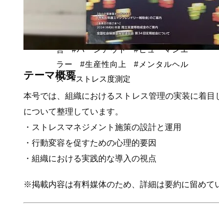
修
#健康経営コンサルティング
#労務管理
#教職
員
#在宅勤務
#疲労
#人材育成
#運動不足解消
#メンタルヘルス，健康経
#webセミナー
営
#バーンアウト
#ヒューマンエ
ラー
#生産性向上
#メンタルヘル
テーマ概要
ス
#ストレス度測定
本号では、組織におけるストレス管理の実装に着目
について整理しています。
・ストレスマネジメント施策の設計と運用
・行動変容を促すための心理的要因
・組織における実践的な導入の視点
※掲載内容は有料媒体のため、詳細は要約に留めて