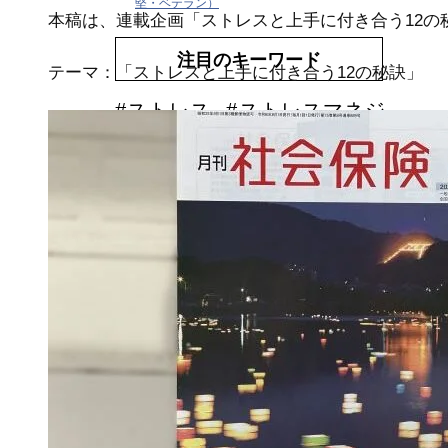
堅・ベテラン）
本稿は、連載企画「ストレスと上手に付き合う12の
注目のキーワード
テーマ：「ストレスと上手に付き合う12の秘訣」
#ストレス
#ストレスマネジ
メント
#ストレスケア
#スト
レス予防研修
#ストレス対策
#
健康経営
#メンタルヘルス対策
#
ストレス管理
#健康管理
#タニカ
ワ久美子
#感情労働
#メンタルヘル
ス，ストレス，研修，健康経営
#refere
nce
#ストレス度測定/スケール/尺度
#運動
支援
#オンライン研修
#リモートワーク
#
感情労働ストレス
#労働安全衛生教育
#ウエ
アラブルデバイス
#安全衛生活動
#DXストレス研