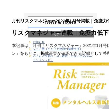
月刊誌連載・専門
寄稿
月刊リスクマネジャー2021年1月号掲載｜免疫力
News & Topics
リスクマネジャー連載｜免疫力低下
カテゴリー
お知らせ
本記事は、月刊『リスクマネジャー』2021年1月
シニア層（キャリア後期の健康支援）
ン」をもとに、掲載事実が確認できる記録として整
ストレス性痛み・コリ改善（セルフケア/タニ
カワメソッド）
ストレス科学を職場研修に変える研究ノート
ストレス管理
ストレス計測・行動変容｜健康経営のKPI設計
と研修効果測定
デスクワーカーの健康支援
メディア
ユーストレス（良性ストレス）