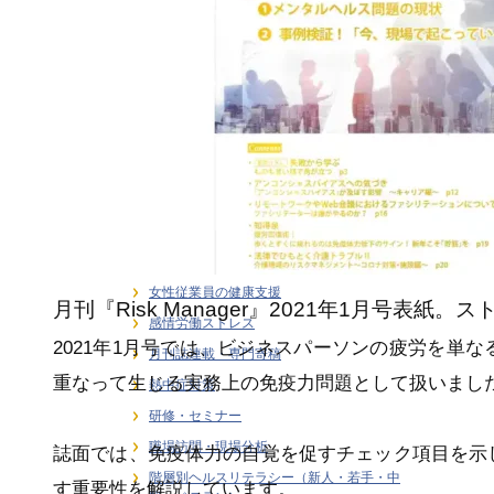
ライフステージ別健康支援
ラインケア・管理職支援
介護・福祉職の感情労働ストレス
健康経営
健康経営戦略・KPI・エビデンス
働き方 × 健康支援
労働安全衛生
在宅勤務者のストレス支援
大学研究連携・学術講演実績
女性従業員の健康支援
月刊『Risk Manager』2021年1月号
感情労働ストレス
2021年1月号では、ビジネスパーソンの疲労を単
月刊誌連載・専門寄稿
重なって生じる実務上の免疫力問題として扱いまし
熱中症対策
研修・セミナー
職場訪問・現場分析
誌面では、免疫体力の自覚を促すチェック項目を示
階層別ヘルスリテラシー（新人・若手・中
す重要性を解説しています。