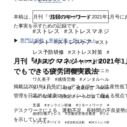
堅・ベテラン）
本稿は、月刊『リスクマネジャー』2021年1月号
注目のキーワード
た事実を示すための記録です。
#ストレス
#ストレスマネジ
▶
専門誌掲載・寄稿記事一覧はこちら
メント
#ストレスケア
#スト
レス予防研修
#ストレス対策
#
月刊『リスクマネジャー』2021年
健康経営
#メンタルヘルス対策
#
でもできる疲労回復実践法
ストレス管理
#健康管理
#タニカ
ワ久美子
#感情労働
#メンタルヘル
掲載誌2021年1月号では、デスクワークが生産性
ス，ストレス，研修，健康経営
#refere
管理を日常的な健康マネジメントとして捉える視点
nce
#ストレス度測定/スケール/尺度
#運動
支援
#オンライン研修
#リモートワーク
#
デスクワークによる、運動不足、長時間の不良姿勢
感情労働ストレス
#労働安全衛生教育
#ウエ
を示しています。
アラブルデバイス
#安全衛生活動
#DXストレス研