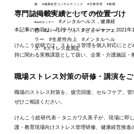
修
#健康経営コンサルティング
#労務管理
#教職
専門誌掲載実績としての位置づけ
員
#在宅勤務
#疲労
#人材育成
#運動不足解消
#メンタルヘルス，健康経
#webセミナー
本記事の内容は、月刊『リスクマネジャー』2021
営
#バーンアウト
#ヒューマンエ
ラー
#生産性向上
#メンタルヘル
けんこう総研では、ストレス管理を個人対応にとど
ス
#ストレス度測定
持に関わる実務課題として扱い、企業・介護施設・
職場ストレス対策の研修・講演をご
職場のストレス対策を、疲労回復、セルフケア、管
ぜひご相談ください。
けんこう総研代表・タニカワ久美子が、現場に即
護・教育現場向けストレス管理研修、健康経営推進