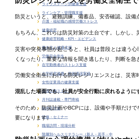
防災レジリエンスを労働安全衛生で
ライフステージ別健康支援
ラインケア・管理職支援
防災というと、避難訓練、備蓄品、安否確認、設備
介護・福祉職の感情労働ストレス
健康経営
もちろん、これらは防災対策の土台です。しかし、
健康経営戦略・KPI・エビデンス
働き方 × 健康支援
災害や突発事態が起こると、社員は普段とは違う心
労働安全衛生
くなったり、重要な情報を聞き逃したり、判断を急
在宅勤務者のストレス支援
大学研究連携・学術講演実績
労働安全衛生における防災レジリエンスとは、災害
女性従業員の健康支援
混乱した場面でも、社員が安全行動に戻れるように
感情労働ストレス
月刊誌連載・専門寄稿
そのため、防災計画やBCPには、設備や手順だけ
熱中症対策
要になります。
研修・セミナー
職場訪問・現場分析
階層別ヘルスリテラシー（新人・若手・中