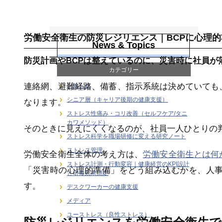
労働安全衛生
労働安全衛生の防災レジリエンス｜BCPに心理
News & Topics
防災計画やBCPは整えているのに、災害時に社員
カテゴリー
連絡網、避難経路、備蓄、指示系統は決めていても
お知らせ
シニア層（キャリア後期の健康支援）
なります。
ストレス性痛み・コリ改善（セルフケア/タニ
カワメソッド）
そのときに見えにくくなるのが、社員一人ひとりの
ストレス科学を職場研修に変える研究ノート
ストレス管理
労働安全衛生全体の考え方は、
労働安全衛生とは何
ストレス計測・行動変容｜健康経営のKPI設計
「災害時の心理的準備」をどう組み込むかを、人
と研修効果測定
す。
デスクワーカーの健康支援
メディア
ユーストレス（良性ストレス）