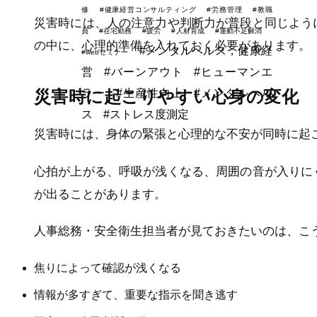
修
#健康経営コンサルティング
#労務管理
#教職
災害時には、人の注意力や判断力が普段と同じよう
員
#在宅勤務
#疲労
#人材育成
#運動不足解消
の中に、心理的準備を入れておく必要があります。
#メンタルヘルス，健康経
#webセミナー
営
#バーンアウト
#ヒューマンエ
ラー
#生産性向上
#メンタルヘル
災害時に起こりやすい心身の変化
ス
#ストレス度測定
災害時には、身体の緊張と心理的な不安が同時に起
心拍が上がる、呼吸が浅くなる、周囲の音が入りに
が出ることがあります。
人事総務・安全衛生担当者が見ておきたいのは、こ
焦りによって確認が浅くなる
情報が多すぎて、重要な指示を聞き逃す