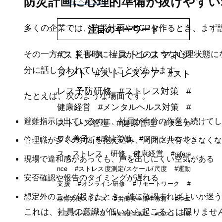
防災計画に心理的準備が抜けやすい
堅・ベテラン）
多くの企業では、防災計画やBCPを作るとき、まず
注目のキーワード
#ストレス
#ストレスマネジ
その一方で、災害時に社員がどのような心理状態に
分に話し合われていないことがあります。
メント
#ストレスケア
#スト
レス予防研修
#ストレス対策
#
たとえば、次のような場面です。
健康経営
#メンタルヘルス対策
#
避難指示は出ているのに、社員が自分の作業を続けてし
ストレス管理
#健康管理
#タニカ
ワ久美子
#感情労働
#メンタルヘル
管理職が多くの判断を抱え込み、周囲に共有できなくな
ス，ストレス，研修，健康経営
#refere
現場で違和感があっても、声を出しにくい空気がある
nce
#ストレス度測定/スケール/尺度
#運動
安否確認や報告のタイミングが遅れる
支援
#オンライン研修
#リモートワーク
#
想定外のことが起きたとき、誰に確認すればよいか迷う
感情労働ストレス
#労働安全衛生教育
#ウエ
これは、社員の意識が低いから起こるとは限りませ
アラブルデバイス
#安全衛生活動
#DXストレス研