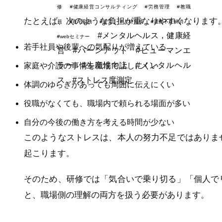
修
#健康経営コンサルティング
#労務管理
#教職
たとえば、次のような負担が重なりやすくなります
員
#在宅勤務
#疲労
#人材育成
#運動不足解消
#メンタルヘルス，健康経
#webセミナー
若手社員や後輩への気配りが増えている
営
#バーンアウト
#ヒューマンエ
ラー
#生産性向上
#メンタルヘル
家庭や介護の事情を職場で話しにくい
ス
#ストレス度測定
体調のゆらぎがあっても周囲に伝えにくい
役職がなくても、職場内で頼られる場面が多い
自分の今後の働き方を考える時間が少ない
このようなストレスは、本人の努力不足ではありま
起こります。
そのため、研修では「気合いで乗り切る」「個人で
と、職場側の理解の両方を扱う必要があります。