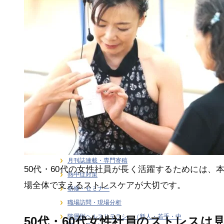
ライフステージ別健康支援
ラインケア・管理職支援
介護・福祉職の感情労働ストレス
健康経営
健康経営戦略・KPI・エビデンス
働き方 × 健康支援
労働安全衛生
在宅勤務者のストレス支援
大学研究連携・学術講演実績
女性従業員の健康支援
感情労働ストレス
月刊誌連載・専門寄稿
50代・60代の女性社員が長く活躍するためには、
熱中症対策
場全体で支えるストレスケアが大切です。
研修・セミナー
職場訪問・現場分析
階層別ヘルスリテラシー（新人・若手・中
50代・60代女性社員のストレスは