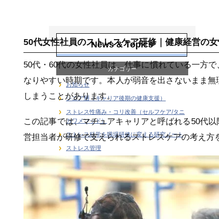
女性従業員の健康
支援
50代女性社員のストレスケア研修｜健康経営の女
News & Topics
50代・60代の女性社員は、仕事に慣れている一方
カテゴリー
なりやすい時期です。本人が弱音を出さないまま無
お知らせ
しまうことがあります。
シニア層（キャリア後期の健康支援）
ストレス性痛み・コリ改善（セルフケア/タニ
この記事では、マチュアキャリアと呼ばれる50代
カワメソッド）
ストレス科学を職場研修に変える研究ノート
営担当者が研修で支えられるストレスケアの考え方
ストレス管理
ストレス計測・行動変容｜健康経営のKPI設計
と研修効果測定
デスクワーカーの健康支援
メディア
ユーストレス（良性ストレス）