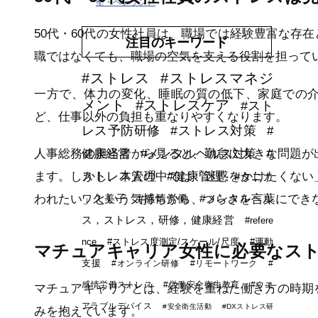
堅・ベテラン）
50代・60代の女性社員は、職場では経験豊富な存
注目のキーワード
職ではなくても、職場の空気を支える役割を担って
#ストレス
#ストレスマネジ
一方で、体力の変化、睡眠の質の低下、家庭での
メント
#ストレスケア
#スト
ど、仕事以外の負担も重なりやすくなります。
レス予防研修
#ストレス対策
#
健康経営
#メンタルヘルス対策
#
人事総務の担当者から見ると、勤怠に大きな問題が
ストレス管理
#健康管理
ます。しかし、本人の中では「迷惑をかけたくない
#タニカ
ワ久美子
#感情労働
#メンタルヘル
われたい」という気持ちから、つらさを言葉にでき
ス，ストレス，研修，健康経営
#refere
nce
#ストレス度測定/スケール/尺度
#運動
マチュアキャリア女性に必要なス
支援
#オンライン研修
#リモートワーク
#
感情労働ストレス
#労働安全衛生教育
#ウエ
マチュアキャリアとは、経験を重ねた働き方の時期
アラブルデバイス
#安全衛生活動
#DXストレス研
みを抱えています。