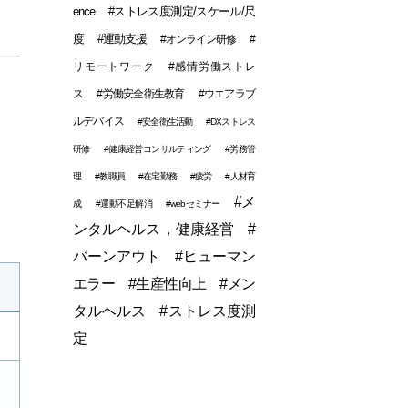
ence
#ストレス度測定/スケール/尺
度
#運動支援
#オンライン研修
#
リモートワーク
#感情労働ストレ
ス
#労働安全衛生教育
#ウエアラブ
ルデバイス
#安全衛生活動
#DXストレス
研修
#健康経営コンサルティング
#労務管
理
#教職員
#在宅勤務
#疲労
#人材育
#メ
成
#運動不足解消
#webセミナー
ンタルヘルス，健康経営
#
バーンアウト
#ヒューマン
エラー
#生産性向上
#メン
タルヘルス
#ストレス度測
定