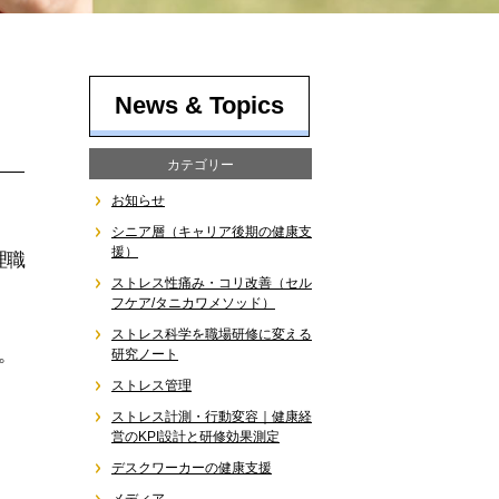
News & Topics
カテゴリー
お知らせ
シニア層（キャリア後期の健康支
援）
理職
ストレス性痛み・コリ改善（セル
フケア/タニカワメソッド）
ストレス科学を職場研修に変える
。
研究ノート
ストレス管理
ストレス計測・行動変容｜健康経
営のKPI設計と研修効果測定
デスクワーカーの健康支援