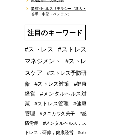
職場訪問・現場分析
階層別ヘルスリテラシー（新人・
若手・中堅・ベテラン）
注目のキーワード
#ストレス
#ストレス
マネジメント
#ストレ
スケア
#ストレス予防研
修
#ストレス対策
#健康
経営
#メンタルヘルス対
策
#ストレス管理
#健康
管理
#タニカワ久美子
#感
情労働
#メンタルヘルス，ス
トレス，研修，健康経営
#refer