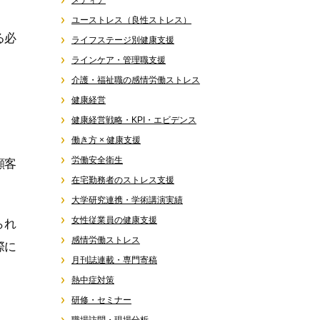
メディア
ユーストレス（良性ストレス）
る必
ライフステージ別健康支援
ラインケア・管理職支援
介護・福祉職の感情労働ストレス
健康経営
健康経営戦略・KPI・エビデンス
働き方 × 健康支援
労働安全衛生
顧客
在宅勤務者のストレス支援
大学研究連携・学術講演実績
女性従業員の健康支援
られ
感情労働ストレス
際に
月刊誌連載・専門寄稿
熱中症対策
研修・セミナー