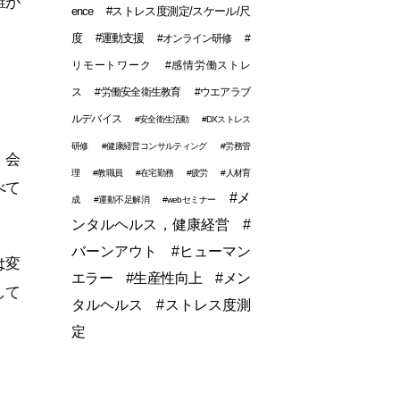
誰が
ence
#ストレス度測定/スケール/尺
度
#運動支援
#オンライン研修
#
リモートワーク
#感情労働ストレ
ス
#労働安全衛生教育
#ウエアラブ
ルデバイス
#安全衛生活動
#DXストレス
研修
#健康経営コンサルティング
#労務管
。会
理
#教職員
#在宅勤務
#疲労
#人材育
べて
#メ
成
#運動不足解消
#webセミナー
ンタルヘルス，健康経営
#
バーンアウト
#ヒューマン
は変
エラー
#生産性向上
#メン
して
タルヘルス
#ストレス度測
定