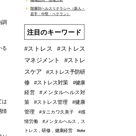
職場訪問・現場分析
階層別ヘルスリテラシー（新人・
若手・中堅・ベテラン）
内調
注目のキーワード
いる
#ストレス
#ストレス
マネジメント
#ストレ
スケア
#ストレス予防研
修
#ストレス対策
#健康
経営
#メンタルヘルス対
ては
策
#ストレス管理
#健康
感情
管理
#タニカワ久美子
#感
情労働
#メンタルヘルス，ス
トレス，研修，健康経営
#refer