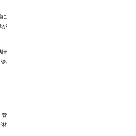
誰に
準が
感情
があ
、管
断材