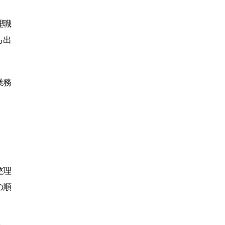
理職
も出
業務
整理
の順