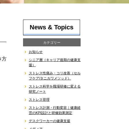
News & Topics
カテゴリー
お知らせ
き方
シニア層（キャリア後期の健康支
援）
ストレス性痛み・コリ改善（セル
フケア/タニカワメソッド）
ストレス科学を職場研修に変える
研究ノート
ストレス管理
ストレス計測・行動変容｜健康経
営のKPI設計と研修効果測定
デスクワーカーの健康支援