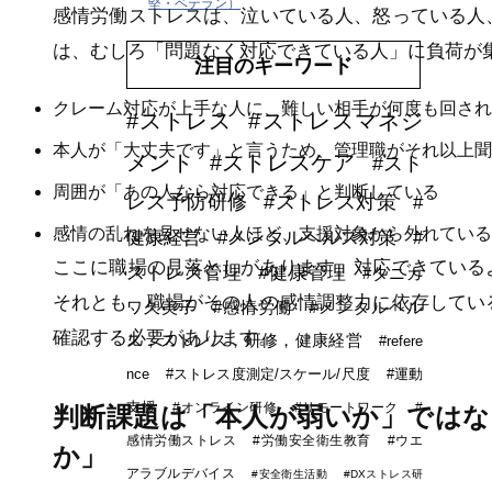
堅・ベテラン）
感情労働ストレスは、泣いている人、怒っている人
は、むしろ「問題なく対応できている人」に負荷が
注目のキーワード
クレーム対応が上手な人に、難しい相手が何度も回され
#ストレス
#ストレスマネジ
本人が「大丈夫です」と言うため、管理職がそれ以上聞
メント
#ストレスケア
#スト
周囲が「あの人なら対応できる」と判断している
レス予防研修
#ストレス対策
#
感情の乱れを見せない人ほど、支援対象から外れている
健康経営
#メンタルヘルス対策
#
ここに職場の見落としがあります。対応できている
ストレス管理
#健康管理
#タニカ
それとも、職場がその人の感情調整力に依存してい
ワ久美子
#感情労働
#メンタルヘル
確認する必要があります。
ス，ストレス，研修，健康経営
#refere
nce
#ストレス度測定/スケール/尺度
#運動
支援
#オンライン研修
#リモートワーク
#
判断課題は「本人が弱いか」ではな
感情労働ストレス
#労働安全衛生教育
#ウエ
か」
アラブルデバイス
#安全衛生活動
#DXストレス研