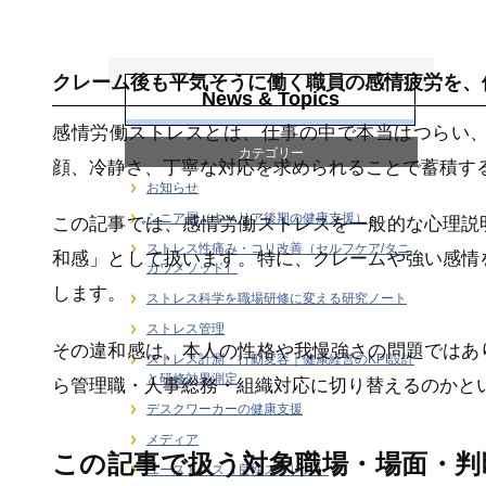
感情労働ストレス
クレーム後も平気そうに働く職員の感情疲労を、
News & Topics
感情労働ストレスとは、仕事の中で本当はつらい
カテゴリー
顔、冷静さ、丁寧な対応を求められることで蓄積す
お知らせ
シニア層（キャリア後期の健康支援）
この記事では、感情労働ストレスを一般的な心理説
ストレス性痛み・コリ改善（セルフケア/タニ
和感」として扱います。特に、クレームや強い感情
カワメソッド）
します。
ストレス科学を職場研修に変える研究ノート
ストレス管理
その違和感は、本人の性格や我慢強さの問題ではあ
ストレス計測・行動変容｜健康経営のKPI設計
と研修効果測定
ら管理職・人事総務・組織対応に切り替えるのかと
デスクワーカーの健康支援
メディア
この記事で扱う対象職場・場面・判
ユーストレス（良性ストレス）