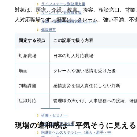
ライフステージ別健康支援
対象は、医療、介護、教育、接客、相談窓口、営業
ラインケア・管理職支援
人対応職場です。場面は、クレーム、強い不満、不
介護・福祉職の感情労働ストレス
健康経営
健康経営戦略・KPI・エビデンス
固定する視点
この記事で扱う内容
働き方 × 健康支援
対象職場
日本の対人対応職場
労働安全衛生
在宅勤務者のストレス支援
場面
クレームや強い感情を受けた後
大学研究連携・学術講演実績
女性従業員の健康支援
判断課題
感情疲労を個人責任にしない判断
感情労働ストレス
月刊誌連載・専門寄稿
組織対応
管理職の声かけ、人事総務への接続、研
熱中症対策
研修・セミナー
現場の違和感は「平気そうに見える
職場訪問・現場分析
階層別ヘルスリテラシー（新人・若手・中