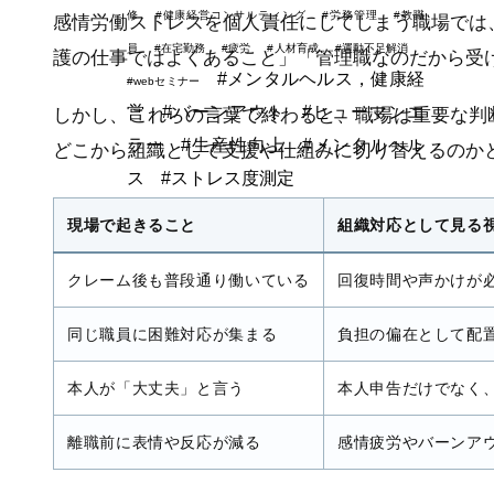
修
#健康経営コンサルティング
#労務管理
#教職
感情労働ストレスを個人責任にしてしまう職場では
員
#在宅勤務
#疲労
#人材育成
#運動不足解消
護の仕事ではよくあること」「管理職なのだから受
#メンタルヘルス，健康経
#webセミナー
営
#バーンアウト
#ヒューマンエ
しかし、これらの言葉で終わると、職場は重要な判
ラー
#生産性向上
#メンタルヘル
どこから組織として支援や仕組みに切り替えるのか
ス
#ストレス度測定
現場で起きること
組織対応として見る
クレーム後も普段通り働いている
回復時間や声かけが
同じ職員に困難対応が集まる
負担の偏在として配
本人が「大丈夫」と言う
本人申告だけでなく
離職前に表情や反応が減る
感情疲労やバーンア