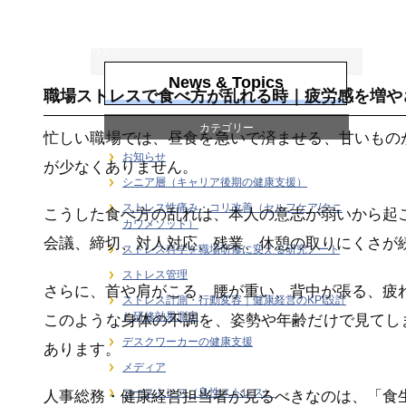
ストレス性痛み・
コリ改善（セルフ
ケア/タニカワメソ
ッド）
News & Topics
職場ストレスで食べ方が乱れる時｜疲労感を増や
カテゴリー
忙しい職場では、昼食を急いで済ませる、甘いもの
お知らせ
が少なくありません。
シニア層（キャリア後期の健康支援）
ストレス性痛み・コリ改善（セルフケア/タニ
こうした食べ方の乱れは、本人の意志が弱いから起
カワメソッド）
会議、締切、対人対応、残業、休憩の取りにくさが
ストレス科学を職場研修に変える研究ノート
ストレス管理
さらに、首や肩がこる、腰が重い、背中が張る、疲
ストレス計測・行動変容｜健康経営のKPI設計
と研修効果測定
このような身体の不調を、姿勢や年齢だけで見てし
デスクワーカーの健康支援
あります。
メディア
ユーストレス（良性ストレス）
人事総務・健康経営担当者が見るべきなのは、「食