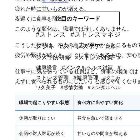
堅・ベテラン）
疲れた時に甘いものが増える。
注目のキーワード
夜遅くに食事を取る。
このような変化は、職場では珍しくありません。
#ストレス
#ストレスマネジ
こうした行動は、本人の意志が弱いから起こるもの
メント
#ストレスケア
#スト
疲労や緊張が続くと、すぐに食べられるもの、安心
レス予防研修
#ストレス対策
#
健康経営
#メンタルヘルス対策
#
仕事中に気を張っている社員ほど、食事の場面では
ストレス管理
#健康管理
#タニカ
えずに食べられるものにしたい」と感じやすくなり
ワ久美子
#感情労働
#メンタルヘル
ス，ストレス，研修，健康経営
#refere
職場で起こりやすい状態
食べ方に出やすい変化
nce
#ストレス度測定/スケール/尺度
#運動
支援
#オンライン研修
#リモートワーク
#
休憩が取りにくい
昼食を急いで済ませる
感情労働ストレス
#労働安全衛生教育
#ウエ
会議や対人対応が続く
甘いものや間食が増える
アラブルデバイス
#安全衛生活動
#DXストレス研