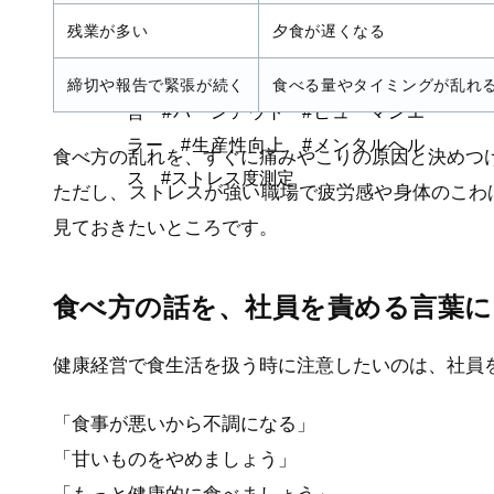
修
#健康経営コンサルティング
#労務管理
#教職
残業が多い
夕食が遅くなる
員
#在宅勤務
#疲労
#人材育成
#運動不足解消
#メンタルヘルス，健康経
#webセミナー
締切や報告で緊張が続く
食べる量やタイミングが乱れ
営
#バーンアウト
#ヒューマンエ
ラー
#生産性向上
#メンタルヘル
食べ方の乱れを、すぐに痛みやこりの原因と決めつ
ス
#ストレス度測定
ただし、ストレスが強い職場で疲労感や身体のこわ
見ておきたいところです。
食べ方の話を、社員を責める言葉
健康経営で食生活を扱う時に注意したいのは、社員
「食事が悪いから不調になる」
「甘いものをやめましょう」