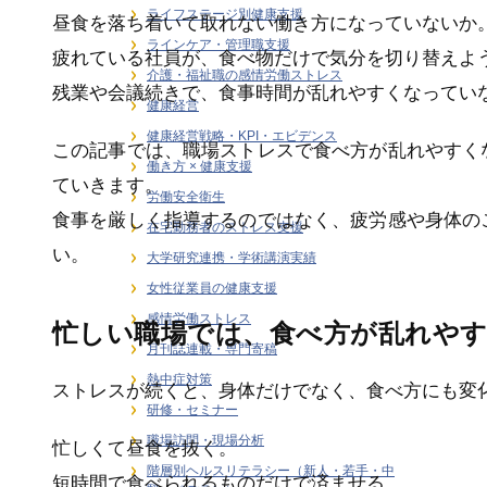
ライフステージ別健康支援
昼食を落ち着いて取れない働き方になっていないか
ラインケア・管理職支援
疲れている社員が、食べ物だけで気分を切り替えよ
介護・福祉職の感情労働ストレス
残業や会議続きで、食事時間が乱れやすくなってい
健康経営
健康経営戦略・KPI・エビデンス
この記事では、職場ストレスで食べ方が乱れやすく
働き方 × 健康支援
ていきます。
労働安全衛生
食事を厳しく指導するのではなく、疲労感や身体の
在宅勤務者のストレス支援
い。
大学研究連携・学術講演実績
女性従業員の健康支援
感情労働ストレス
忙しい職場では、食べ方が乱れや
月刊誌連載・専門寄稿
熱中症対策
ストレスが続くと、身体だけでなく、食べ方にも変
研修・セミナー
職場訪問・現場分析
忙しくて昼食を抜く。
階層別ヘルスリテラシー（新人・若手・中
短時間で食べられるものだけで済ませる。