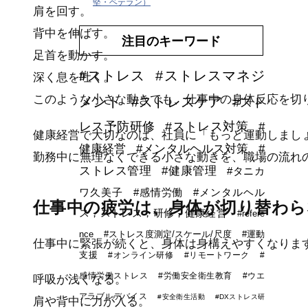
堅・ベテラン）
肩を回す。
背中を伸ばす。
注目のキーワード
足首を動かす。
#ストレス
#ストレスマネジ
深く息を吐く。
このような小さな動きでも、仕事中の身体反応を切
メント
#ストレスケア
#スト
レス予防研修
#ストレス対策
#
健康経営で大切なのは、社員に「もっと運動しまし
健康経営
#メンタルヘルス対策
#
勤務中に無理なくできる小さな動きを、職場の流れ
ストレス管理
#健康管理
#タニカ
ワ久美子
#感情労働
#メンタルヘル
仕事中の疲労は、身体が切り替わ
ス，ストレス，研修，健康経営
#refere
nce
#ストレス度測定/スケール/尺度
#運動
仕事中に緊張が続くと、身体は身構えやすくなりま
支援
#オンライン研修
#リモートワーク
#
感情労働ストレス
#労働安全衛生教育
#ウエ
呼吸が浅くなる。
アラブルデバイス
#安全衛生活動
#DXストレス研
肩や背中に力が入る。