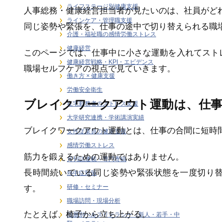
ライフステージ別健康支援
人事総務・健康経営担当者が見たいのは、社員がど
ラインケア・管理職支援
同じ姿勢や緊張を、仕事の途中で切り替えられる職
介護・福祉職の感情労働ストレス
健康経営
このページでは、仕事中に小さな運動を入れてスト
健康経営戦略・KPI・エビデンス
職場セルフケアの視点で見ていきます。
働き方 × 健康支援
労働安全衛生
ブレイクワークアウト運動は、仕
在宅勤務者のストレス支援
大学研究連携・学術講演実績
ブレイクワークアウト運動とは、仕事の合間に短時
女性従業員の健康支援
感情労働ストレス
筋力を鍛えるための運動ではありません。
月刊誌連載・専門寄稿
長時間続いている同じ姿勢や緊張状態を一度切り
熱中症対策
研修・セミナー
す。
職場訪問・現場分析
たとえば、椅子から立ち上がる。
階層別ヘルスリテラシー（新人・若手・中