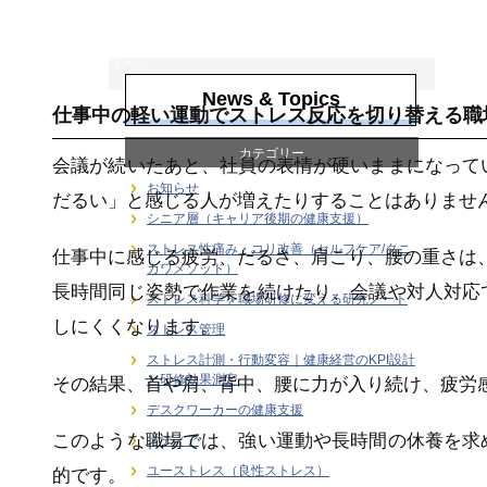
ストレス性痛み・
コリ改善（セルフ
ケア/タニカワメソ
ッド）
News & Topics
仕事中の軽い運動でストレス反応を切り替える職
カテゴリー
会議が続いたあと、社員の表情が硬いままになって
お知らせ
だるい」と感じる人が増えたりすることはありませ
シニア層（キャリア後期の健康支援）
ストレス性痛み・コリ改善（セルフケア/タニ
仕事中に感じる疲労、だるさ、肩こり、腰の重さは
カワメソッド）
長時間同じ姿勢で作業を続けたり、会議や対人対応
ストレス科学を職場研修に変える研究ノート
しにくくなります。
ストレス管理
ストレス計測・行動変容｜健康経営のKPI設計
と研修効果測定
その結果、首や肩、背中、腰に力が入り続け、疲労
デスクワーカーの健康支援
このような職場では、強い運動や長時間の休養を求
メディア
ユーストレス（良性ストレス）
的です。