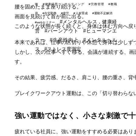
修
#健康経営コンサルティング
#労務管理
#教職
腰を固めたまま座り続ける。
員
#在宅勤務
#疲労
#人材育成
#運動不足解消
画面を見続けて首が前に出る。
#メンタルヘルス，健康経
#webセミナー
このような状態が長く続くと、身体は休む方向へ戻
営
#バーンアウト
#ヒューマンエ
ラー
#生産性向上
#メンタルヘル
本来であれば、仕事の区切りや休憩で身体は少しず
ス
#ストレス度測定
しかし、次の仕事へすぐ移る、会議が連続する、画
す。
その結果、疲労感、だるさ、肩こり、腰の重さ、背
ブレイクワークアウト運動は、この「切り替わらな
強い運動ではなく、小さな刺激で
疲れている社員に、強い運動をすすめる必要はあり