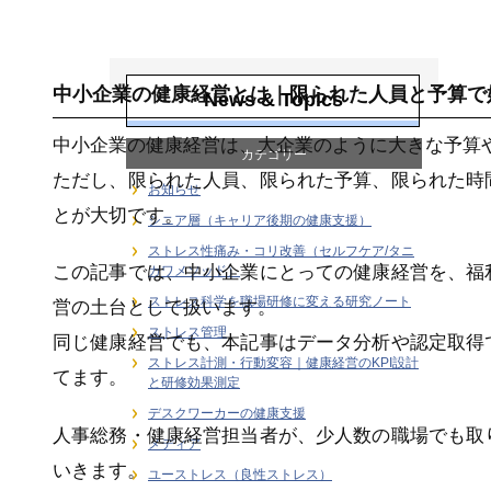
健康経営戦略・
KPI・エビデンス
中小企業の健康経営とは｜限られた人員と予算で
News & Topics
中小企業の健康経営は、大企業のように大きな予算
カテゴリー
ただし、限られた人員、限られた予算、限られた時
お知らせ
とが大切です。
シニア層（キャリア後期の健康支援）
ストレス性痛み・コリ改善（セルフケア/タニ
この記事では、中小企業にとっての健康経営を、福
カワメソッド）
ストレス科学を職場研修に変える研究ノート
営の土台として扱います。
ストレス管理
同じ健康経営でも、本記事はデータ分析や認定取得
ストレス計測・行動変容｜健康経営のKPI設計
てます。
と研修効果測定
デスクワーカーの健康支援
人事総務・健康経営担当者が、少人数の職場でも取
メディア
いきます。
ユーストレス（良性ストレス）