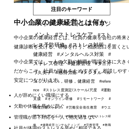
注目のキーワード
中小企業の健康経営とは何か
#ストレス
#ストレスマネジ
メント
#ストレスケア
#スト
中小企業の健康経営とは、社員の健康を会社の将来
レス予防研修
#ストレス対策
#
健康診断を受ける、研修を行う、相談窓口を置くと
健康経営
#メンタルヘルス対策
#
中小企業では、一人の欠勤や離職が職場全体に大き
ストレス管理
#健康管理
#タニカ
だからこそ、社員が疲れをためすぎず、相談しやす
ワ久美子
#感情労働
#メンタルヘル
安定につながります。
ス，ストレス，研修，健康経営
#refere
nce
#ストレス度測定/スケール/尺度
#運動
人が辞めにくい職場にする
支援
#オンライン研修
#リモートワーク
#
欠勤や休職を早めに防ぐ
感情労働ストレス
#労働安全衛生教育
#ウエ
アラブルデバイス
管理職が部下対応を一人で抱え込まない
#安全衛生活動
#DXストレス研
修
#健康経営コンサルティング
#労務管理
#教職
社員が体調やストレスを早めに相談できる