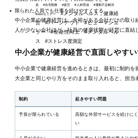
員
#在宅勤務
#疲労
#人材育成
#運動不足解消
限られた人員でも仕事を続けやすくする
#メンタルヘルス，健康経
#webセミナー
中小企業の健康経営は、余裕がある会社だけの取り
営
#バーンアウト
#ヒューマンエ
人が少ない会社ほど、社員の健康状態が経営に直結
ラー
#生産性向上
#メンタルヘル
ス
#ストレス度測定
中小企業が健康経営で直面しやすい
中小企業で健康経営を進めるときは、最初に制約を
大企業と同じやり方をそのまま取り入れると、担当
制約
起きやすい問題
予算が限られている
高額な外部サービスを続けに
い