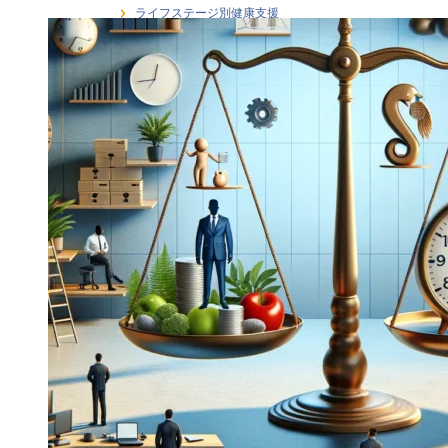
ライフステージ別健康支援
ラインケア・管理職支援
介護・福祉職の感情労働ストレス
健康経営
健康経営戦略・KPI・エビデンス
働き方 × 健康支援
労働安全衛生
在宅勤務者のストレス支援
大学研究連携・学術講演実績
女性従業員の健康支援
感情労働ストレス
月刊誌連載・専門寄稿
熱中症対策
研修・セミナー
階層別ヘルスリテラシー（新人・若手・中
堅・ベテラン）