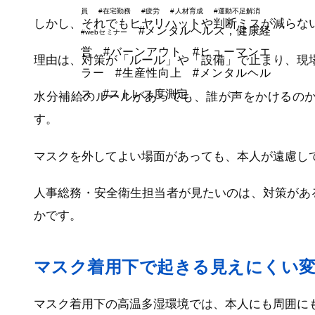
員
#在宅勤務
#疲労
#人材育成
#運動不足解消
しかし、それでもヒヤリハットや判断ミスが減らな
#メンタルヘルス，健康経
#webセミナー
営
#バーンアウト
#ヒューマンエ
理由は、対策が「ルール」や「設備」で止まり、現
ラー
#生産性向上
#メンタルヘル
ス
#ストレス度測定
水分補給のルールがあっても、誰が声をかけるの
す。
マスクを外してよい場面があっても、本人が遠慮し
人事総務・安全衛生担当者が見たいのは、対策があ
かです。
マスク着用下で起きる見えにくい
マスク着用下の高温多湿環境では、本人にも周囲に