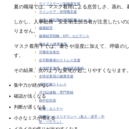
ライフステージ別健康支援
夏の職場では、マスク着用による息苦しさ、蒸れ、
ラインケア・管理職支援
介護・福祉職の感情労働ストレス
しかし、人事総務・安全衛生担当者が注意したいの
健康経営
りません。
健康経営戦略・KPI・エビデンス
働き方 × 健康支援
マスク着用下では、暑さや湿度に加えて、呼吸の
労働安全衛生
す。
在宅勤務者のストレス支援
大学研究連携・学術講演実績
その結果、次のような変化が起こりやすくなります
女性従業員の健康支援
感情労働ストレス
集中力が続かない
月刊誌連載・専門寄稿
確認が浅くなる
熱中症対策
判断が遅くなる
研修・セミナー
階層別ヘルスリテラシー（新人・若手・中
小さなミスが増える
堅・ベテラン）
イライラや焦りが出やすくなる