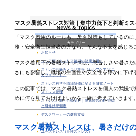
熱中症対策
マスク暑熱ストレス対策｜集中力低下と判断ミス
News & Topics
「マスク着用のルールも、暑さ対策もしているのに
カテゴリー
務・安全衛生担当者の方なら、そんな不安を感じる
お知らせ
シニア層（キャリア後期の健康支援）
マスク着用下の暑熱ストレスは、息苦しさや暑さだ
ストレス性痛み・コリ改善（セルフケア/タニ
さにも影響し、職場の生産性や安全性を静かに下げ
カワメソッド）
ストレス科学を職場研修に変える研究ノート
この記事では、マスク暑熱ストレスを個人の我慢で
ストレス管理
めに何を見ておけばよいかを一緒に考えていきます
ストレス計測・行動変容｜健康経営のKPI設計
と研修効果測定
デスクワーカーの健康支援
メディア
マスク暑熱ストレスは、暑さだけ
ユーストレス（良性ストレス）