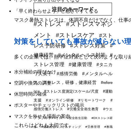
注目のキーワード
「早く終わらせよう」と急ぎやすくなる
マスク暑熱ストレスは、体調不良だけでなく、仕事
#ストレス
#ストレスマネジ
メント
#ストレスケア
#スト
対策をしていても事故が減らない
レス予防研修
#ストレス対策
#
健康経営
#メンタルヘルス対策
#
多くの企業では、熱中症対策として次のような取り
ストレス管理
#健康管理
#タニカ
水分補給の呼びかけ
ワ久美子
#感情労働
#メンタルヘル
ス，ストレス，研修，健康経営
#refere
空調や換気の調整
nce
#ストレス度測定/スケール/尺度
#運動
休憩時間の確保
支援
#オンライン研修
#リモートワーク
#
ポスターやチェックリストの掲示
感情労働ストレス
#労働安全衛生教育
#ウエ
マスクを外せる場面の案内
アラブルデバイス
#安全衛生活動
#DXストレス研
これらはどれも大切です。
修
#健康経営コンサルティング
#労務管理
#教職