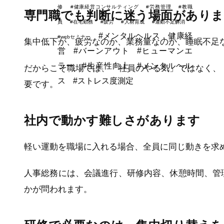
修
#健康経営コンサルティング
#労務管理
#教職
専門職でも判断に迷う場面があり
員
#在宅勤務
#疲労
#人材育成
#運動不足解消
#メンタルヘルス，健康経
#webセミナー
集中低下が、疲労なのか、業務量なのか、睡眠不足
営
#バーンアウト
#ヒューマンエ
ラー
#生産性向上
#メンタルヘル
だからこそ職場では、「社員のやる気」ではなく、
ス
#ストレス度測定
要です。
社内で動かす難しさがあります
軽い運動を職場に入れる場合、全員に同じ動きを求
人事総務には、会議進行、研修内容、休憩時間、管
かが問われます。