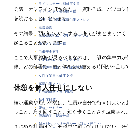
ライフステージ別健康支援
会議、オンライン打ち合わせ、資料作成、パソコン
ラインケア・管理職支援
を続けることになります。
介護・福祉職の感情労働ストレス
健康経営
その結果、頭がぼんやりする、考えがまとまりにく
健康経営戦略・KPI・エビデンス
起こることがあります。
働き方 × 健康支援
労働安全衛生
ここで人事総務が見るべきなのは、「誰の集中力が
在宅勤務者のストレス支援
修、どの部署で、頭と体を切り替える時間が不足し
大学研究連携・学術講演実績
女性従業員の健康支援
感情労働ストレス
休憩を個人任せにしない
月刊誌連載・専門寄稿
熱中症対策
軽い運動や短い休憩は、社員が自分で行えばよいと
研修・セミナー
つこと、肩を回すこと、短く歩くことさえ遠慮され
職場訪問・現場分析
階層別ヘルスリテラシー（新人・若手・中
まじめな社員ほど、会議中に動いてはいけない、研