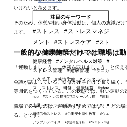
堅・ベテラン）
いけないと考えます。
注目のキーワード
そのため、休憩や軽い身体活動は、個人の意識だけ
#ストレス
#ストレスマネジ
ます。
メント
#ストレスケア
#スト
一般的な健康施策だけでは職場は動
レス予防研修
#ストレス対策
#
健康経営
#メンタルヘルス対策
#
「運動しましょう」「休憩を取りましょう」と伝え
ストレス管理
#健康管理
#タニカ
ワ久美子
#感情労働
#メンタルヘル
会議が詰まっている、研修が座学だけで長く続く、
ス，ストレス，研修，健康経営
#refere
雰囲気をつくっている。この状態では、軽い運動の
nce
#ストレス度測定/スケール/尺度
#運動
支援
#オンライン研修
#リモートワーク
#
職場で必要なのは、運動のすすめではなく、どの場
感情労働ストレス
#労働安全衛生教育
#ウエ
ることです。
アラブルデバイス
#安全衛生活動
#DXストレス研