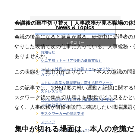
ストレス管理
会議後の集中切り替え｜人事総務が見る職場の休
News & Topics
会議の後半になると発言が減る。研修中に受講者の
カテゴリー
やりした表情で次の仕事に入っている。人事総務・
お知らせ
ありませんか。
シニア層（キャリア後期の健康支援）
ストレス性痛み・コリ改善（セルフケア/タニ
この状態を「集中力が足りない」「本人の意識の問
カワメソッド）
ストレス科学を職場研修に変える研究ノート
この記事では、10分程度の軽い運動と記憶に関す
ストレス管理
スクワーク後の集中切り替えを職場でどう見るかと
ストレス計測・行動変容｜健康経営のKPI設計
と研修効果測定
なく、人事総務が研修相談前に確認したい職場課題
デスクワーカーの健康支援
メディア
集中が切れる場面は、本人の意識
ユーストレス（良性ストレス）