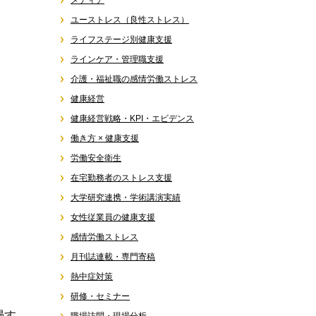
メディア
ユーストレス（良性ストレス）
ライフステージ別健康支援
ラインケア・管理職支援
介護・福祉職の感情労働ストレス
健康経営
健康経営戦略・KPI・エビデンス
働き方 × 健康支援
労働安全衛生
在宅勤務者のストレス支援
大学研究連携・学術講演実績
女性従業員の健康支援
感情労働ストレス
月刊誌連載・専門寄稿
熱中症対策
研修・セミナー
慢す