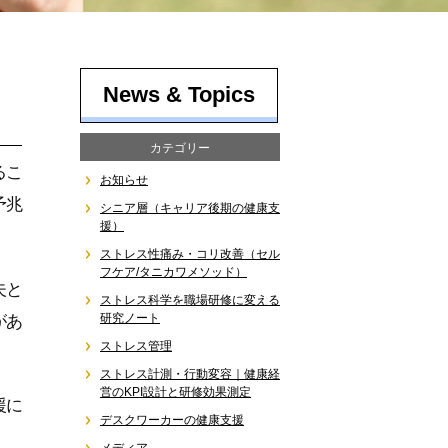
News & Topics
カテゴリー
るこ
お知らせ
予兆
シニア層（キャリア後期の健康支
援）
ストレス性痛み・コリ改善（セル
フケア/タニカワメソッド）
夫と
ストレス科学を職場研修に変える
研究ノート
があ
ストレス管理
ストレス計測・行動変容｜健康経
営のKPI設計と研修効果測定
援に
デスクワーカーの健康支援