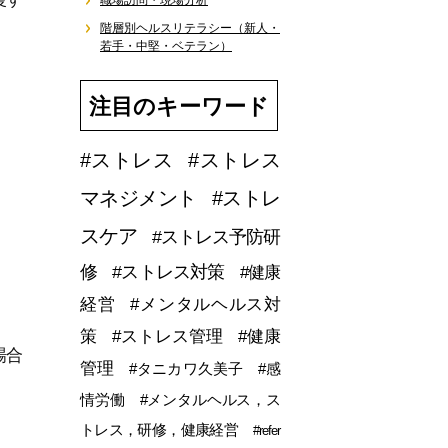
職場訪問・現場分析
階層別ヘルスリテラシー（新人・
若手・中堅・ベテラン）
注目のキーワード
#ストレス
#ストレス
マネジメント
#ストレ
スケア
#ストレス予防研
修
#ストレス対策
#健康
経営
#メンタルヘルス対
策
#ストレス管理
#健康
場合
管理
#タニカワ久美子
#感
情労働
#メンタルヘルス，ス
トレス，研修，健康経営
#refer