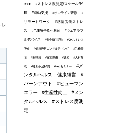
ence
#ストレス度測定/スケール/尺
度
#運動支援
#オンライン研修
#
リモートワーク
#感情労働ストレ
トレ
ス
#労働安全衛生教育
#ウエアラブ
ルデバイス
#安全衛生活動
#DXストレス
研修
#健康経営コンサルティング
#労務管
理
#教職員
#在宅勤務
#疲労
#人材育
#メ
成
#運動不足解消
#webセミナー
ンタルヘルス，健康経営
#
バーンアウト
#ヒューマン
エラー
#生産性向上
#メン
タルヘルス
#ストレス度測
定