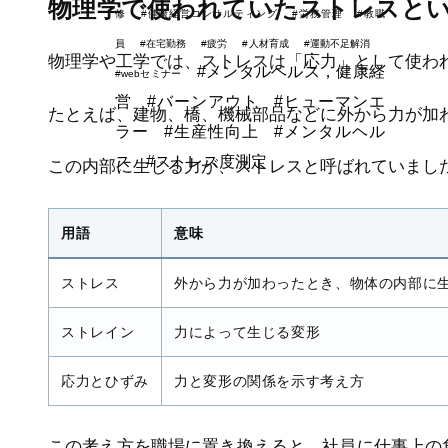
物理学で使われていたストレスと
修
#健康経営コンサルティング
#労務管理
#教職
員
#在宅勤務
#疲労
#人材育成
#運動不足解消
物理学や工学では、ストレスは「応力」として使わ
#メンタルヘルス，健康経
#webセミナー
営
#バーンアウト
#ヒューマンエ
たとえば、建物、橋、機械部品などに外から力が加
ラー
#生産性向上
#メンタルヘル
ス
#ストレス度測定
この内部に生じる力が、ストレスと呼ばれていまし
用語
意味
ストレス
外から力が加わったとき、物体の内部に
ストレイン
力によって生じる変形
応力とひずみ
力と変形の関係を示す考え方
この考え方を職場に置き換えると、社員に仕事上の