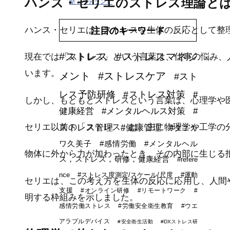
ハンス・セリエのストレス理論と
堅・ベテラン）
ハンス・セリエは、ストレスを生体の反応として整
注目のキーワード
#ストレス
#ストレスマネジ
現在では「ストレス」という言葉は、仕事の悩み、
います。
メント
#ストレスケア
#スト
レス予防研修
#ストレス対策
#
しかし、もともとストレスという言葉は、心理学や
健康経営
#メンタルヘルス対策
#
セリエ以前の「ストレス」は、主に物理学や工学の
ストレス管理
#健康管理
#タニカ
ワ久美子
#感情労働
#メンタルヘル
物体に外から力が加わったとき、その内部に生じる
ス，ストレス，研修，健康経営
#refere
nce
#ストレス度測定/スケール/尺度
#運動
セリエは、この考え方を生体の反応に応用し、人間
支援
#オンライン研修
#リモートワーク
#
明する枠組みを示しました。
感情労働ストレス
#労働安全衛生教育
#ウエ
アラブルデバイス
#安全衛生活動
#DXストレス研