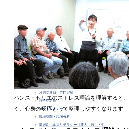
ライフステージ別健康支援
ラインケア・管理職支援
介護・福祉職の感情労働ストレス
健康経営
健康経営戦略・KPI・エビデンス
働き方 × 健康支援
労働安全衛生
在宅勤務者のストレス支援
大学研究連携・学術講演実績
女性従業員の健康支援
感情労働ストレス
月刊誌連載・専門寄稿
ハンス・セリエのストレス理論を理解すると、
熱中症対策
く、心身の反応として整理しやすくなります。
研修・セミナー
職場訪問・現場分析
階層別ヘルスリテラシー（新人・若手・中