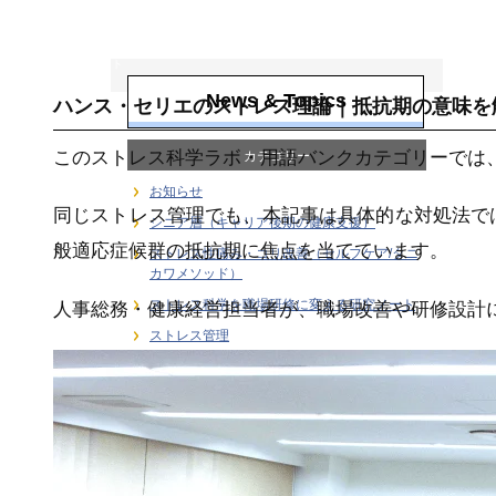
ストレス科学を職
場研修に変える研
究ノート
News & Topics
ハンス・セリエのストレス理論｜抵抗期の意味を
このストレス科学ラボ・用語バンクカテゴリーでは
カテゴリー
お知らせ
同じストレス管理でも、本記事は具体的な対処法で
シニア層（キャリア後期の健康支援）
般適応症候群の抵抗期に焦点を当てています。
ストレス性痛み・コリ改善（セルフケア/タニ
カワメソッド）
ストレス科学を職場研修に変える研究ノート
人事総務・健康経営担当者が、職場改善や研修設計
ストレス管理
ストレス計測・行動変容｜健康経営のKPI設計
と研修効果測定
デスクワーカーの健康支援
メディア
ユーストレス（良性ストレス）