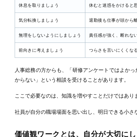
修
#健康経営コンサルティング
#労務管理
#教職
休息を取りましょう
休むと迷惑をかけると
員
#在宅勤務
#疲労
#人材育成
#運動不足解消
気分転換しましょう
退勤後も仕事が頭から
#メンタルヘルス，健康経
#webセミナー
営
#バーンアウト
#ヒューマンエ
無理をしないようにしましょう
責任感が強く、断れな
ラー
#生産性向上
#メンタルヘル
ス
#ストレス度測定
前向きに考えましょう
つらさを言いにくくな
人事総務の方からも、「研修アンケートではよかっ
からない」という相談を受けることがあります。
ここで必要なのは、知識を増やすことだけではあり
社員が自分の職場場面を思い出し、明日できる小さ
価値観ワークとは、自分が大切に