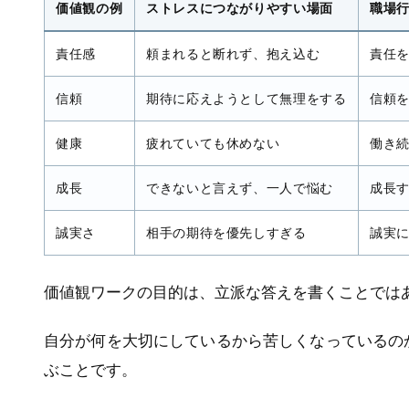
価値観の例
ストレスにつながりやすい場面
職場
責任感
頼まれると断れず、抱え込む
責任
信頼
期待に応えようとして無理をする
信頼
健康
疲れていても休めない
働き
成長
できないと言えず、一人で悩む
成長
誠実さ
相手の期待を優先しすぎる
誠実
価値観ワークの目的は、立派な答えを書くことでは
自分が何を大切にしているから苦しくなっているの
ぶことです。