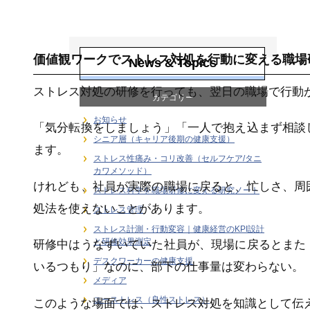
ユーストレス（良
性ストレス）
価値観ワークでストレス対処を行動に変える職場
News & Topics
ストレス対処の研修を行っても、翌日の職場で行動
カテゴリー
お知らせ
「気分転換をしましょう」「一人で抱え込まず相談
シニア層（キャリア後期の健康支援）
ます。
ストレス性痛み・コリ改善（セルフケア/タニ
カワメソッド）
けれども、社員が実際の職場に戻ると、忙しさ、周
ストレス科学を職場研修に変える研究ノート
処法を使えないことがあります。
ストレス管理
ストレス計測・行動変容｜健康経営のKPI設計
と研修効果測定
研修中はうなずいていた社員が、現場に戻るとまた
デスクワーカーの健康支援
いるつもり」なのに、部下の仕事量は変わらない。
メディア
ユーストレス（良性ストレス）
このような場面では、ストレス対処を知識として伝