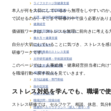
ライフステージ別健康支援
本人が何を大切にしているから無理をしやすいのか
ラインケア・管理職支援
介護・福祉職の感情労働ストレス
で試せるのか。そこまで研修の中で扱う必要があり
健康経営
価値観ワークは、ストレスを無理に前向きに考える
健康経営戦略・KPI・エビデンス
働き方 × 健康支援
自分が大切にしていることに気づき、ストレスを感
労働安全衛生
研修ワークです。
在宅勤務者のストレス支援
大学研究連携・学術講演実績
このページでは、人事総務・健康経営担当者に向け
女性従業員の健康支援
感情労働ストレス
を職場行動へ戻す視点を見ていきます。
月刊誌連載・専門寄稿
熱中症対策
ストレス対処を学んでも、職場で
研修・セミナー
職場訪問・現場分析
ストレス研修では、セルフケア、相談、休息、気分
階層別ヘルスリテラシー（新人・若手・中