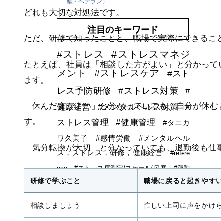
堅・ベテラン）
どれも大切な対処法です。
注目のキーワード
ただ、研修で知ったことと、職場で実際にできるこ
#ストレス
#ストレスマネジ
たとえば、社員は「相談した方がよい」と分かって
メント
#ストレスケア
#スト
ます。
レス予防研修
#ストレス対策
#
「休んだ方がよい」と分かっていても、自分が休む
健康経営
#メンタルヘルス対策
#
す。
ストレス管理
#健康管理
#タニカ
ワ久美子
#感情労働
#メンタルヘル
「気分転換が大切」と分かっていても、退勤後も仕
ス，ストレス，研修，健康経営
#refere
nce
#ストレス度測定/スケール/尺度
#運動
研修で学ぶこと
職場に戻ると起きやす
支援
#オンライン研修
#リモートワーク
#
感情労働ストレス
#労働安全衛生教育
#ウエ
相談しましょう
忙しい上司に声をかけ
アラブルデバイス
#安全衛生活動
#DXストレス研