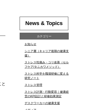
News & Topics
カテゴリー
お知らせ
シニア層（キャリア後期の健康支
援）
ストレス性痛み・コリ改善（セル
フケア/タニカワメソッド）
ストレス科学を職場研修に変える
研究ノート
こと
ストレス管理
ストレス計測・行動変容｜健康経
営のKPI設計と研修効果測定
デスクワーカーの健康支援