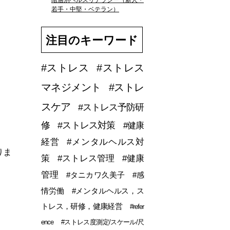
階層別ヘルスリテラシー（新人・
若手・中堅・ベテラン）
注目のキーワード
#ストレス
#ストレス
マネジメント
#ストレ
スケア
#ストレス予防研
修
#ストレス対策
#健康
経営
#メンタルヘルス対
りま
策
#ストレス管理
#健康
管理
#タニカワ久美子
#感
情労働
#メンタルヘルス，ス
トレス，研修，健康経営
#refer
ence
#ストレス度測定/スケール/尺