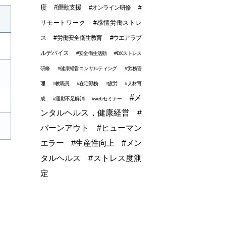
度
#運動支援
#オンライン研修
#
リモートワーク
#感情労働ストレ
ス
#労働安全衛生教育
#ウエアラブ
ルデバイス
#安全衛生活動
#DXストレス
研修
#健康経営コンサルティング
#労務管
理
#教職員
#在宅勤務
#疲労
#人材育
#メ
成
#運動不足解消
#webセミナー
ンタルヘルス，健康経営
#
バーンアウト
#ヒューマン
エラー
#生産性向上
#メン
タルヘルス
#ストレス度測
定