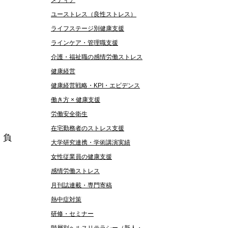
メディア
ユーストレス（良性ストレス）
ライフステージ別健康支援
ラインケア・管理職支援
介護・福祉職の感情労働ストレス
健康経営
健康経営戦略・KPI・エビデンス
働き方 × 健康支援
労働安全衛生
在宅勤務者のストレス支援
、負
大学研究連携・学術講演実績
女性従業員の健康支援
感情労働ストレス
月刊誌連載・専門寄稿
熱中症対策
研修・セミナー