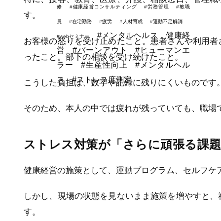
修
#健康経営コンサルティング
#労務管理
#教職
す。
員
#在宅勤務
#疲労
#人材育成
#運動不足解消
#メンタルヘルス，健康経
#webセミナー
お客様の怒りを受け止めたこと。患者さんや利用者
営
#バーンアウト
#ヒューマンエ
ったこと。部下の相談を受け続けたこと。
ラー
#生産性向上
#メンタルヘル
ス
#ストレス度測定
こうした負担は、数字や記録に残りにくいものです
そのため、本人の中では疲れが残っていても、職場
ストレス対策が「さらに頑張る課
健康経営の施策として、運動プログラム、セルフケ
しかし、現場の状態を見ないまま施策を増やすと、
す。