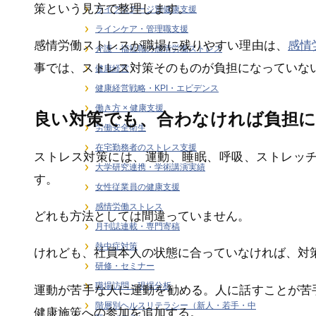
策という見方で整理します。
ライフステージ別健康支援
ラインケア・管理職支援
感情労働ストレスが職場に残りやすい理由は、
感情
介護・福祉職の感情労働ストレス
事では、ストレス対策そのものが負担になっていな
健康経営
健康経営戦略・KPI・エビデンス
働き方 × 健康支援
良い対策でも、合わなければ負担
労働安全衛生
在宅勤務者のストレス支援
ストレス対策には、運動、睡眠、呼吸、ストレッ
大学研究連携・学術講演実績
す。
女性従業員の健康支援
感情労働ストレス
どれも方法としては間違っていません。
月刊誌連載・専門寄稿
熱中症対策
けれども、社員本人の状態に合っていなければ、対
研修・セミナー
職場訪問・現場分析
運動が苦手な人に運動を勧める。人に話すことが苦
階層別ヘルスリテラシー（新人・若手・中
健康施策への参加を追加する。