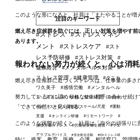
堅・ベテラン）
このような形になると、社員は「またやることが増
注目のキーワード
燃え尽き症候群を防ぐには、正しい対策を増やす前
#ストレス
#ストレスマネジ
あります。
メント
#ストレスケア
#スト
レス予防研修
#ストレス対策
#
報われない努力が続くと、心は消
健康経営
#メンタルヘルス対策
#
ストレス管理
#健康管理
#タニカ
燃え尽き症候群に近づくストレスは、仕事量の多さ
ワ久美子
#感情労働
#メンタルヘル
努力しているのに認められない。相手に合わせ続け
ス，ストレス，研修，健康経営
#refere
「できて当然」と見られる。
nce
#ストレス度測定/スケール/尺度
#運動
支援
#オンライン研修
#リモートワーク
#
このような状態が続くと、社員は「自分の頑張りに
感情労働ストレス
#労働安全衛生教育
#ウエ
アラブルデバイス
#安全衛生活動
#DXストレス研
特に、接客、教育、医療、介護、相談窓口、管理職