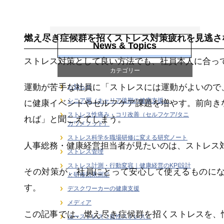
感情労働ストレス
燃え尽き症候群を招くストレス対策疲れを見逃さ
News & Topics
ストレス対策として良い方法でも、社員本人に合っ
カテゴリー
運動が苦手な社員に「ストレスには運動がよいので
お知らせ
シニア層（キャリア後期の健康支援）
に健康イベントやセルフケア課題を増やす。前向き
ストレス性痛み・コリ改善（セルフケア/タニ
れば」と聞こえてしまう。
カワメソッド）
ストレス科学を職場研修に変える研究ノート
人事総務・健康経営担当者が見たいのは、ストレス
ストレス管理
ストレス計測・行動変容｜健康経営のKPI設計
その対策が、社員にとって安心して使えるものに
と研修効果測定
す。
デスクワーカーの健康支援
メディア
この記事では、燃え尽き症候群を招くストレスを、
ユーストレス（良性ストレス）