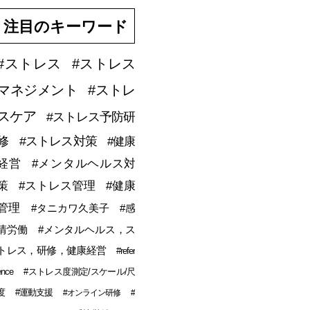
注目のキーワード
#ストレス
#ストレス
マネジメント
#ストレ
スケア
#ストレス予防研
修
#ストレス対策
#健康
経営
#メンタルヘルス対
策
#ストレス管理
#健康
管理
#タニカワ久美子
#感
情労働
#メンタルヘルス，ス
トレス，研修，健康経営
#refer
ence
#ストレス度測定/スケール/尺
度
#運動支援
#オンライン研修
#