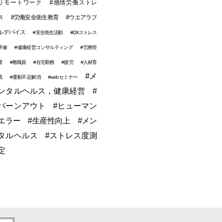
リモートワーク
#感情労働ストレ
ス
#労働安全衛生教育
#ウエアラブ
ルデバイス
#安全衛生活動
#DXストレス
研修
#健康経営コンサルティング
#労務管
理
#教職員
#在宅勤務
#疲労
#人材育
#メ
成
#運動不足解消
#webセミナー
ンタルヘルス，健康経営
#
バーンアウト
#ヒューマン
エラー
#生産性向上
#メン
タルヘルス
#ストレス度測
定