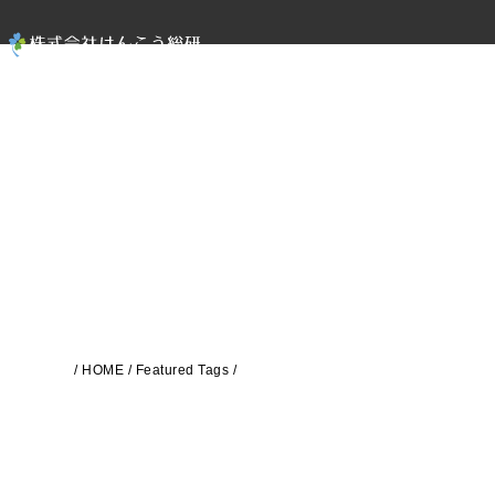
/
HOME
/ Featured Tags /