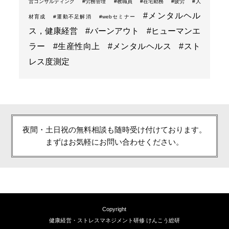
営コンサルティング
#労務管理
#教職員
#在宅勤務
#疲労
#人
#メンタルヘル
材育成
#運動不足解消
#webセミナー
ス，健康経営
#バーンアウト
#ヒューマンエ
ラー
#生産性向上
#メンタルヘルス
#スト
レス度測定
夜間・土日祝の無料相談も随時受け付けております。
まずはお気軽にお問い合わせください。
Copyright
健康経営・ストレスマネジメント研修 けんこう総研