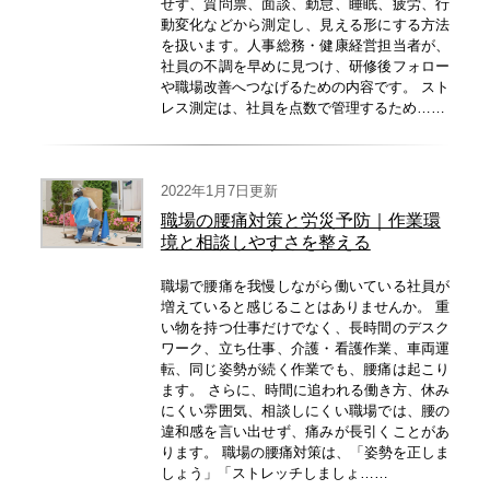
せず、質問票、面談、勤怠、睡眠、疲労、行
動変化などから測定し、見える形にする方法
を扱います。人事総務・健康経営担当者が、
社員の不調を早めに見つけ、研修後フォロー
や職場改善へつなげるための内容です。 スト
レス測定は、社員を点数で管理するため……
2022年1月7日更新
職場の腰痛対策と労災予防｜作業環
境と相談しやすさを整える
職場で腰痛を我慢しながら働いている社員が
増えていると感じることはありませんか。 重
い物を持つ仕事だけでなく、長時間のデスク
ワーク、立ち仕事、介護・看護作業、車両運
転、同じ姿勢が続く作業でも、腰痛は起こり
ます。 さらに、時間に追われる働き方、休み
にくい雰囲気、相談しにくい職場では、腰の
違和感を言い出せず、痛みが長引くことがあ
ります。 職場の腰痛対策は、「姿勢を正しま
しょう」「ストレッチしましょ……