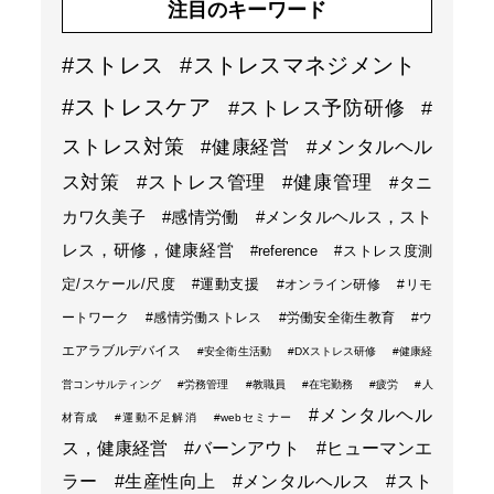
注目のキーワード
#ストレス
#ストレスマネジメント
#ストレスケア
#ストレス予防研修
#
ストレス対策
#健康経営
#メンタルヘル
ス対策
#ストレス管理
#健康管理
#タニ
カワ久美子
#感情労働
#メンタルヘルス，スト
レス，研修，健康経営
#reference
#ストレス度測
定/スケール/尺度
#運動支援
#オンライン研修
#リモ
ートワーク
#感情労働ストレス
#労働安全衛生教育
#ウ
エアラブルデバイス
#安全衛生活動
#DXストレス研修
#健康経
営コンサルティング
#労務管理
#教職員
#在宅勤務
#疲労
#人
#メンタルヘル
材育成
#運動不足解消
#webセミナー
ス，健康経営
#バーンアウト
#ヒューマンエ
ラー
#生産性向上
#メンタルヘルス
#スト