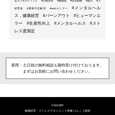
営コンサルティング
#労務管理
#教職員
#在宅勤務
#疲労
#人
#メンタルヘル
材育成
#運動不足解消
#webセミナー
ス，健康経営
#バーンアウト
#ヒューマンエ
ラー
#生産性向上
#メンタルヘルス
#スト
レス度測定
夜間・土日祝の無料相談も随時受け付けております。
まずはお気軽にお問い合わせください。
Copyright
健康経営・ストレスマネジメント研修 けんこう総研