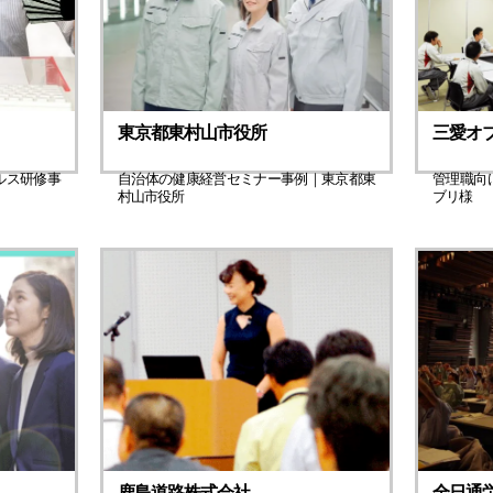
東京都東村山市役所
三愛オ
ルス研修事
自治体の健康経営セミナー事例｜東京都東
管理職向
村山市役所
ブリ様
鹿島道路株式会社
全日通