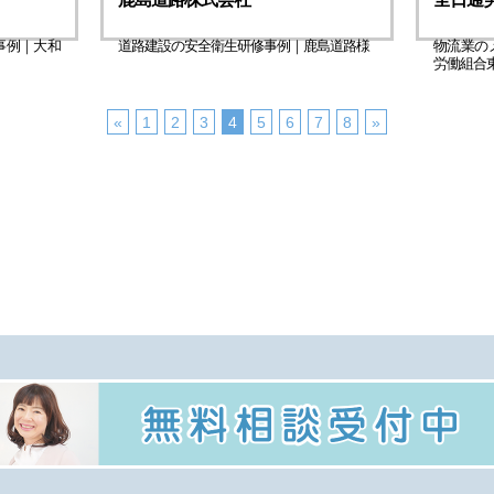
事例｜大和
道路建設の安全衛生研修事例｜鹿島道路様
物流業の
労働組合
«
1
2
3
4
5
6
7
8
»