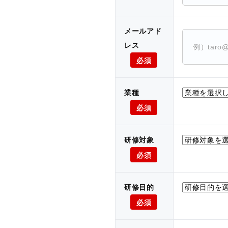
メールアド
レス
必須
業種
必須
研修対象
必須
研修目的
必須