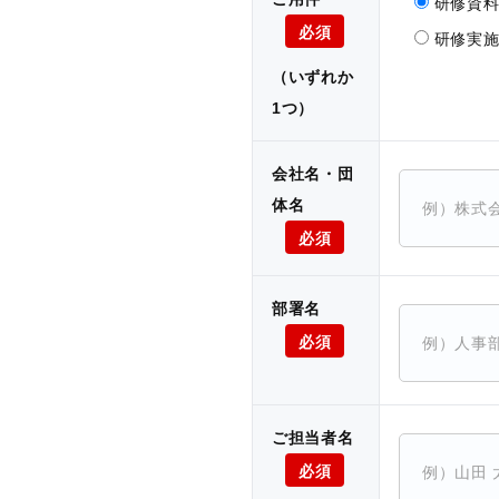
研修資
必須
研修実
（いずれか
1つ）
会社名・団
体名
必須
部署名
必須
ご担当者名
必須