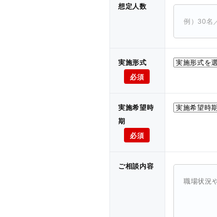
想定人数
実施形式
必須
実施希望時
期
必須
ご相談内容